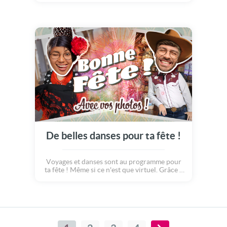
d'humour !
De belles danses pour ta fête !
Voyages et danses sont au programme pour
ta fête ! Même si ce n'est que virtuel. Grâce à
cette nouvelle vidéo personnalisable avec
vos photos, à nous de visiter, en couple, les
plus belles villes du monde. Séville, Moscou,
Deadwood, et Rio, Rio de Janeiro ! Bonne
fête à travers le monde !