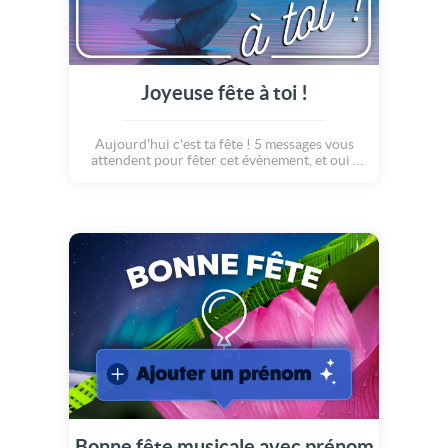
Joyeuse fête à toi !
Aujourd'hui c'est ta fête ! 5 messages vous
attendent pour fêter cet évènement, et oui !
De drôles d'animaux sont là pour vous
souhaiter le meilleur en cette superbe
journée. Une carte bonne fête pleine de
surprise. Et si nos réseaux sociaux étaient
remplis des plus belles attentions ? Nos amis
les écureuils, les vaches, les paons, les
phoques se joignent à nous pour vous
souhaiter bonne fête !
Bonne fête musicale avec prénom