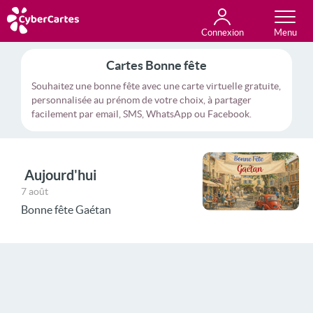
Connexion
Anniversaire
Fête du jour
Amour
Amitié
Merci
Toutes les cartes
Cartes Bonne fête
Souhaitez une bonne fête avec une carte virtuelle gratuite,
personnalisée au prénom de votre choix, à partager
facilement par email, SMS, WhatsApp ou Facebook.
Aujourd'hui
7 août
Bonne fête Gaétan