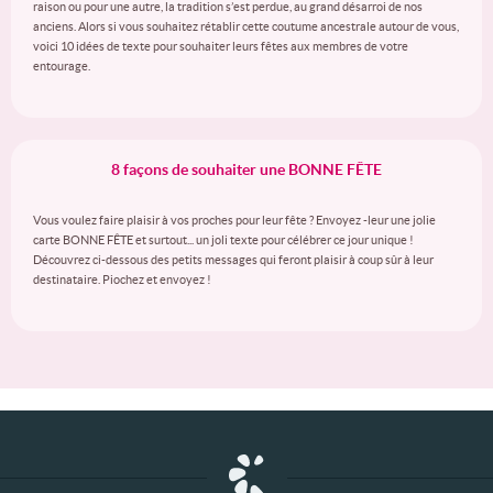
raison ou pour une autre, la tradition s’est perdue, au grand désarroi de nos
anciens. Alors si vous souhaitez rétablir cette coutume ancestrale autour de vous,
voici 10 idées de texte pour souhaiter leurs fêtes aux membres de votre
entourage.
8 façons de souhaiter une BONNE FÊTE
Vous voulez faire plaisir à vos proches pour leur fête ? Envoyez -leur une jolie
carte BONNE FÊTE et surtout... un joli texte pour célébrer ce jour unique !
Découvrez ci-dessous des petits messages qui feront plaisir à coup sûr à leur
destinataire. Piochez et envoyez !