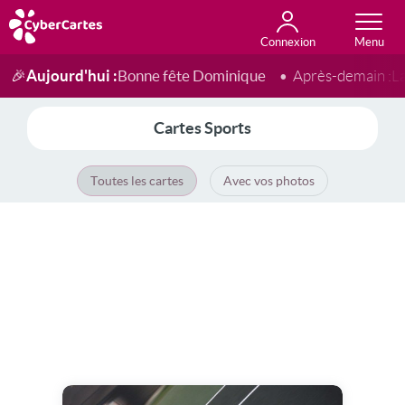
Connexion
Anniversaire
Fête du jour
Amour
Amitié
Merci
Toutes les cartes
Aujourd'hui :
Bonne fête Dominique
🎉
Après-demain :
L
Cartes Sports
Toutes les cartes
Avec vos photos