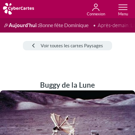
Connexion
Anniversaire
Fête du jour
Amour
Amitié
Merci
Toutes les cartes
Aujourd'hui :
Bonne fête Dominique
🎉
Après-demain :
L
Voir toutes les cartes Paysages
Buggy de la Lune