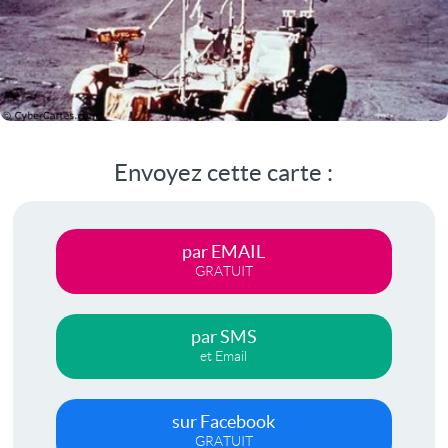
Envoyez cette carte :
par EMAIL
GRATUIT
par SMS
et Email
sur Facebook
GRATUIT