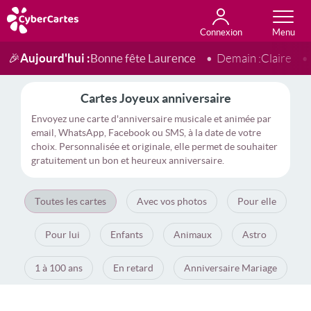
Connexion
Anniversaire
Fête du jour
Amour
Amitié
Merci
Toutes les cartes
Aujourd'hui :
Bonne fête Laurence
🎉
Demain :
Claire
Cartes Joyeux anniversaire
Envoyez une carte d'anniversaire musicale et animée par
email, WhatsApp, Facebook ou SMS, à la date de votre
choix. Personnalisée et originale, elle permet de souhaiter
gratuitement un bon et heureux anniversaire.
Toutes les cartes
Avec vos photos
Pour elle
Pour lui
Enfants
Animaux
Astro
1 à 100 ans
En retard
Anniversaire Mariage