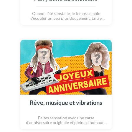
Quand l'été s'installe, le temps semble
s'écouler un peu plus doucement. Entre
soleil, détente et petits plaisirs estivaux, vivez
une aventure légère et ensoleillée pour
célébrer un anniversaire dans la joie et la
bonne humeur. Mais attention à ne pas être
en retard à la fête !
Rêve, musique et vibrations
Faites sensation avec une carte
d'anniversaire originale et pleine d'humour !
Idéale pour souhaiter un joyeux anniversaire