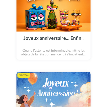
Joyeux anniversaire... Enfin !
Quand l'attente est interminable, même les
objets de la fête commencent à s'impatienter
! Ils attendent un grand événement pour les
sauver de cet ennui et il se peut que cette
journée soit enfin arrivée... Une carte joyeux
anniversaire décalée et pleine d'humour !
Nouveau