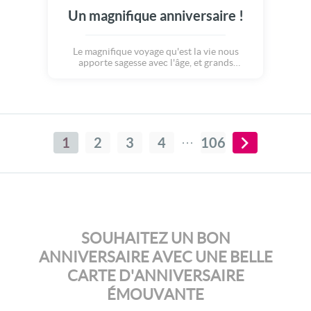
Un magnifique anniversaire !
Le magnifique voyage qu'est la vie nous
apporte sagesse avec l'âge, et grands
bonheurs à chaque étape... Souhaitons le
meilleur à nos proches avec cette carte
anniversaire pleine de joies et de douceurs.
1
2
3
4
106
SOUHAITEZ UN BON
ANNIVERSAIRE AVEC UNE BELLE
CARTE D'ANNIVERSAIRE
ÉMOUVANTE