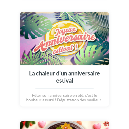
de façon créative, cette carte d'anniversaire
avec photos permet d'exprimer votre
affection avec légèreté et fantaisie. Parfaite
pour un ou une ami(e), un membre de la
famille ou votre moitié, elle apporte une
touche de bonne humeur et de surprise des
l'ouverture.
La chaleur d'un anniversaire
estival
Fêter son anniversaire en été, c'est le
bonheur assuré ! Dégustation des meilleurs
cocktails Parties improvisées sur le sable
Bronzage intensif (sans oublier la crème
solaire) Découverte de la faune locale
Recherche intensive des plus beaux
coquillages Des fruits et encore des fruits
(pour les vitamines) Mais surtout, un repos