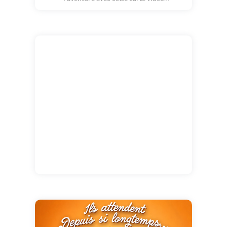
personnalisable. Intégrez votre photo et
partez pour une ascension vers les sommets.
Transmettez vos voeux de bonheur, de
réussite et de nouveaux horizons.