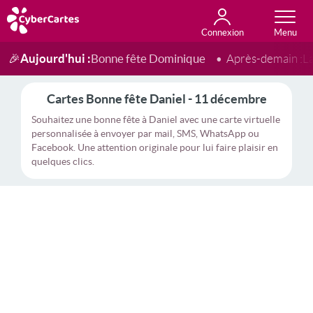
Connexion
Anniversaire
Fête du jour
Amour
Amitié
Merci
Toutes les cartes
Aujourd'hui :
Bonne fête Dominique
🎉
Après-demain :
L
Cartes Bonne fête Daniel - 11 décembre
Souhaitez une bonne fête à Daniel avec une carte virtuelle
personnalisée à envoyer par mail, SMS, WhatsApp ou
Facebook. Une attention originale pour lui faire plaisir en
quelques clics.