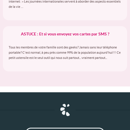
internet : « Les journées internationales servent à aborder des aspects essentiels
de la vie …
ASTUCE : Et si vous envoyez vos cartes par SMS ?
Tous les membres de votre famille sont des geeks? Jamais sans leur téléphone
portable? C'est normal, à peu près comme 99% de la population aujourd'hui!!! Ce
petit ustensile est le seul outil qui nous suit partout... vraiment partout...