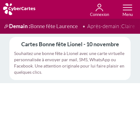
Connexion
Anniversaire
Fête du jour
Amour
Amitié
Merci
Toutes les cartes
Demain :
Bonne fête Laurence
🎉
Après-demain :
Claire
Cartes Bonne fête Lionel - 10 novembre
Souhaitez une bonne fête à Lionel avec une carte virtuelle
personnalisée à envoyer par mail, SMS, WhatsApp ou
Facebook. Une attention originale pour lui faire plaisir en
quelques clics.