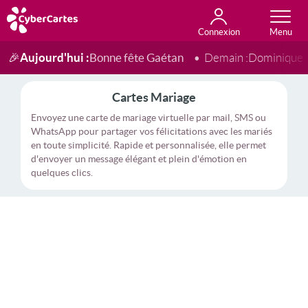
Connexion
Anniversaire
Fête du jour
Amour
Amitié
Merci
Toutes les cartes
Aujourd'hui :
Bonne fête Gaétan
🎉
Demain :
Dominique
Cartes Mariage
Envoyez une carte de mariage virtuelle par mail, SMS ou
WhatsApp pour partager vos félicitations avec les mariés
en toute simplicité. Rapide et personnalisée, elle permet
d'envoyer un message élégant et plein d'émotion en
quelques clics.