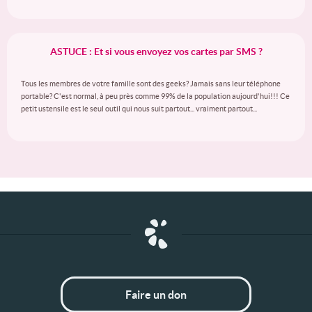
ASTUCE : Et si vous envoyez vos cartes par SMS ?
Tous les membres de votre famille sont des geeks? Jamais sans leur téléphone
portable? C'est normal, à peu près comme 99% de la population aujourd'hui!!! Ce
petit ustensile est le seul outil qui nous suit partout... vraiment partout...
Faire un don