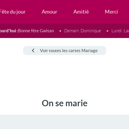
Fête du jour
Amour
Amitié
Merci
ourd'hui :
Bonne fête Gaétan
Demain :
Dominique
Lundi :
La
Voir toutes les cartes Mariage
On se marie