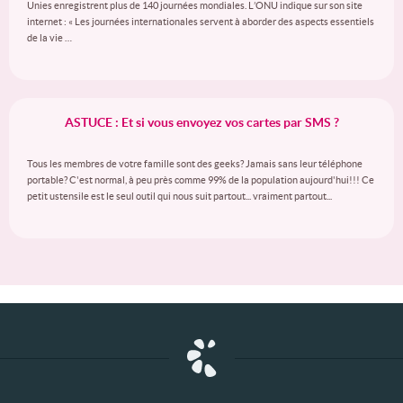
Unies enregistrent plus de 140 journées mondiales. L’ONU indique sur son site
internet : « Les journées internationales servent à aborder des aspects essentiels
de la vie …
ASTUCE : Et si vous envoyez vos cartes par SMS ?
Tous les membres de votre famille sont des geeks? Jamais sans leur téléphone
portable? C'est normal, à peu près comme 99% de la population aujourd'hui!!! Ce
petit ustensile est le seul outil qui nous suit partout... vraiment partout...