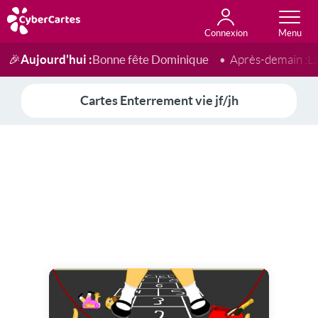
Connexion
Anniversaire
Fête du jour
Amour
Amitié
Merci
Toutes les cartes
Aujourd'hui :
Bonne fête Dominique
🎉
Après-demain :
L
Cartes Enterrement vie jf/jh