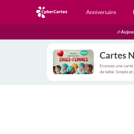
Anniversaire
Aujour
🎉
Cartes 
Envoyez une carte 
de bébé. Simple et 