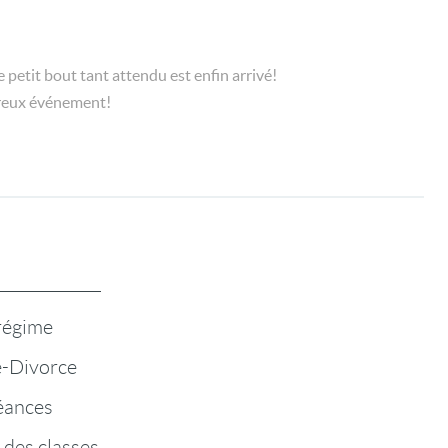
e petit bout tant attendu est enfin arrivé!
ureux événement!
 régime
-Divorce
éances
 des classes