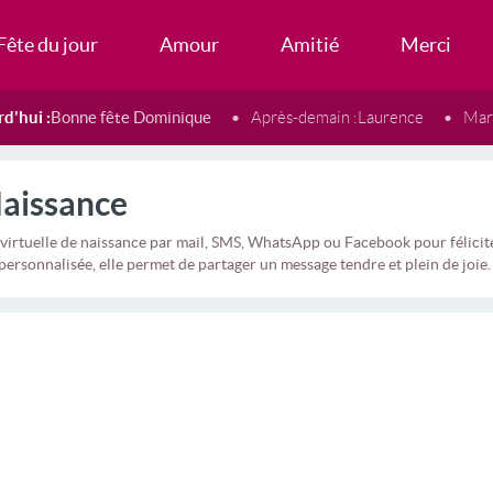
Fête du jour
Amour
Amitié
Merci
d'hui :
Bonne fête Dominique
Après-demain :
Laurence
Mard
Naissance
virtuelle de naissance par mail, SMS, WhatsApp ou Facebook pour félicit
personnalisée, elle permet de partager un message tendre et plein de joie.