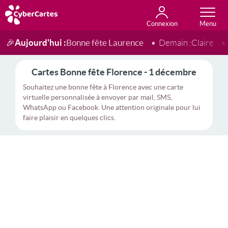
Connexion
Anniversaire
Fête du jour
Amour
Amitié
Merci
Toutes les cartes
Aujourd'hui :
Bonne fête Laurence
🎉
Demain :
Claire
Cartes Bonne fête Florence - 1 décembre
Souhaitez une bonne fête à Florence avec une carte
virtuelle personnalisée à envoyer par mail, SMS,
WhatsApp ou Facebook. Une attention originale pour lui
faire plaisir en quelques clics.