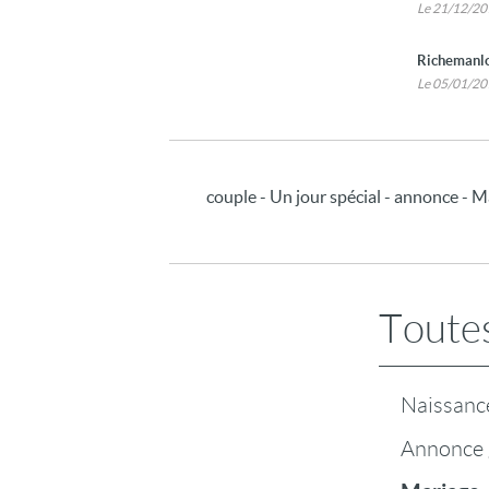
Le 21/12/2
Richemanl
Le 05/01/2
couple - Un jour spécial - annonce - M
Toutes
Naissanc
Annonce 