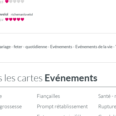
015
ovelol
richemanlovelol
014
ariage - feter - quotidienne - Evénements - Evénements de la vie -
Evénements
 les cartes
e
Fiançailles
Santé -
grossesse
Prompt rétablissement
Rupture