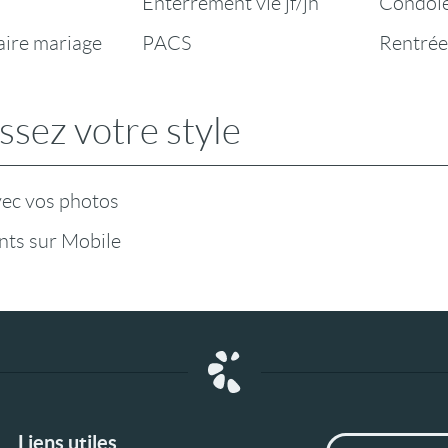
Enterrement vie jf/jh
Condol
aire mariage
PACS
Rentrée
ssez votre style
vec vos photos
ts sur Mobile
Liens utiles