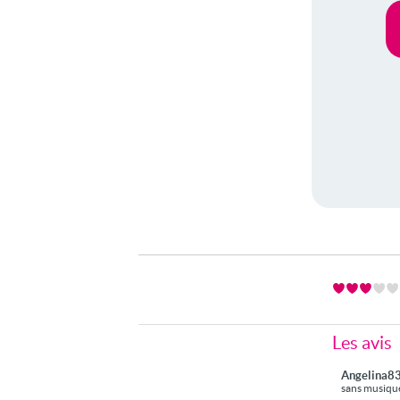
Les avis
Angelina8
sans musiques