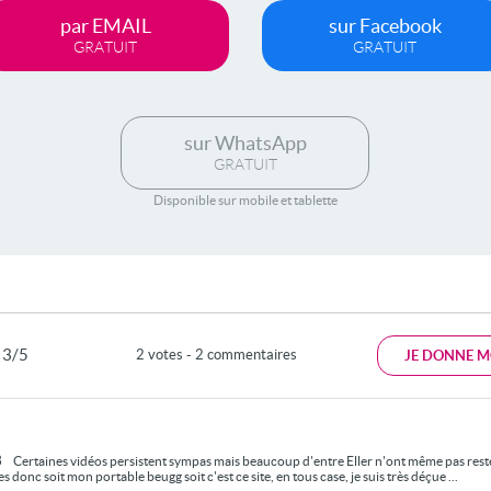
par EMAIL
sur Facebook
GRATUIT
GRATUIT
sur WhatsApp
GRATUIT
Disponible sur mobile et tablette
3/5
2 votes - 2 commentaires
JE DONNE M
3
Certaines vidéos persistent sympas mais beaucoup d'entre Eller n'ont même pas reste
 donc soit mon portable beugg soit c'est ce site, en tous case, je suis très déçue ...