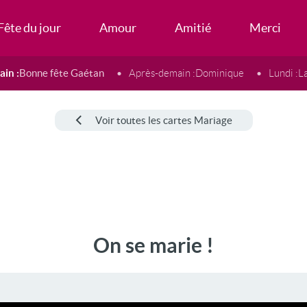
Fête du jour
Amour
Amitié
Merci
in :
Bonne fête Gaétan
Après-demain :
Dominique
Lundi :
L
Voir toutes les cartes Mariage
On se marie !