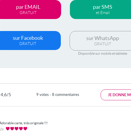
par EMAIL
par SMS
GRATUIT
et Email
sur Facebook
sur WhatsApp
GRATUIT
GRATUIT
Disponible sur mobile et tablette
4,6/5
9 votes - 8 commentaires
JE DONNE M
Adorable carte, très originale !!!
026