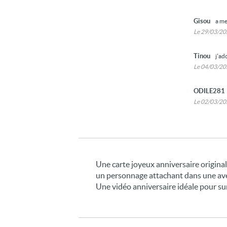
Gisou
a me
Le 29/03/2
Tinou
j'ad
Le 04/03/2
ODILE281
Le 02/03/2
Une carte joyeux anniversaire origina
un personnage attachant dans une ave
Une vidéo anniversaire idéale pour surp