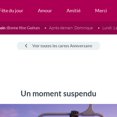
Fête du jour
Amour
Amitié
Merci
in :
Bonne fête Gaétan
Après-demain :
Dominique
Lundi :
L
Voir toutes les cartes Anniversaire
Un moment suspendu