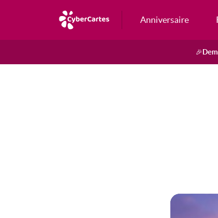
Anniversaire
Dema
🎉