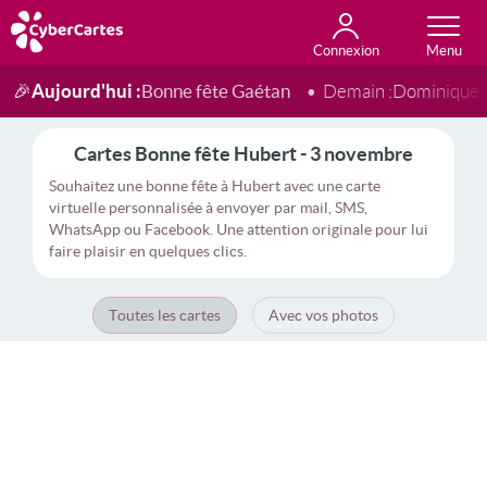
Connexion
Anniversaire
Fête du jour
Amour
Amitié
Merci
Toutes les cartes
Aujourd'hui :
Bonne fête Gaétan
🎉
Demain :
Dominique
Cartes Bonne fête Hubert - 3 novembre
Souhaitez une bonne fête à Hubert avec une carte
virtuelle personnalisée à envoyer par mail, SMS,
WhatsApp ou Facebook. Une attention originale pour lui
faire plaisir en quelques clics.
Toutes les cartes
Avec vos photos