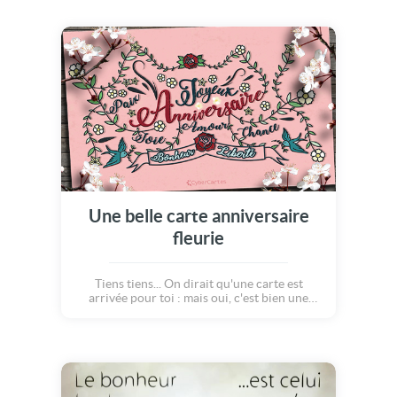
qui secoue tout et qui les entraine sur la
scène !!! Guitare, batterie, micro, saut dans la
foule en délire ! Voilà une belle façon de
vivre son amour, à 100 à l'heure ! Une carte à
envoyer à votre moitié pour lui montrer
qu'avec vous, tout peut arriver !
Une belle carte anniversaire
fleurie
Tiens tiens... On dirait qu'une carte est
arrivée pour toi : mais oui, c'est bien une
carte d'anniversaire ! Accompagnée d'une
douce mélodie jouée par un saxophone, cette
carte s'ouvre pour laisser apparaître un
magnifique dessin. Amour, bonheur, santé,
plaisir, tous les voeux s'y donnent rendez-
vous pour célébrer ton anniversaire avec joie