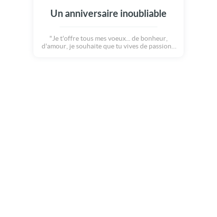
Un anniversaire inoubliable
"Je t'offre tous mes voeux... de bonheur,
d'amour, je souhaite que tu vives de passions,
de joies, de découvertes, que ce jour soit
inoubliable !!!" Voilà un max de belles choses
pour ton anniversaire ! Profite bien de cette
nouvelles années qui s'annonce pleine de
surprises :o)