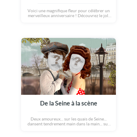
Voici une magnifique fleur pour célébrer un
merveilleux anniversaire ! Découvrez le joli
message poétique de cette carte, qui à la
façon des pétales orangers qui se déploient,
va apparaitre pour offrir à votre
destinataire... une belle façon de souhaiter un
bon anniversaire avec douceur et délicatesse
!
De la Seine à la scène
Deux amoureux... sur les quais de Seine...
dansent tendrement main dans la main... sur
un air d'accordéon... Quand tout à coup, la
musique se déchaine !!! C'est le rock and roll