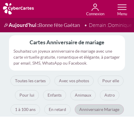
Connexion
Anniversaire
Fête du jour
Amour
Amitié
Merci
Toutes les cartes
Aujourd'hui :
Bonne fête Gaétan
🎉
Demain :
Dominique
Cartes Anniversaire de mariage
Souhaitez un joyeux anniversaire de mariage avec une
carte virtuelle gratuite, romantique et élégante, à partager
par email, SMS, WhatsApp ou Facebook.
Toutes les cartes
Avec vos photos
Pour elle
Pour lui
Enfants
Animaux
Astro
1 à 100 ans
En retard
Anniversaire Mariage