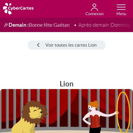
Connexion
Anniversaire
Fête du jour
Amour
Amitié
Merci
Toutes les cartes
Demain :
Bonne fête Gaétan
🎉
Après-demain :
Dominiqu
Voir toutes les cartes Lion
Lion