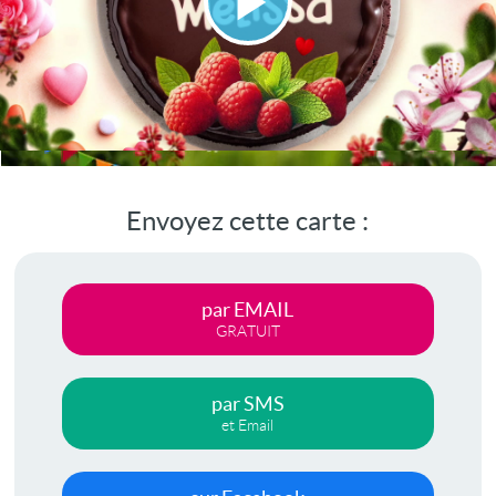
Lire
la
vidéo
Envoyez cette carte :
par EMAIL
GRATUIT
par SMS
et Email