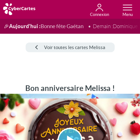
Connexion
Anniversaire
Fête du jour
Amour
Amitié
Merci
Toutes les cartes
Aujourd'hui :
Bonne fête Gaétan
🎉
Demain :
Dominique
Voir toutes les cartes Melissa
Bon anniversaire Melissa !