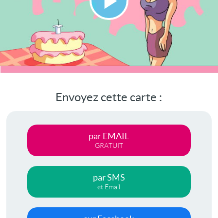
Lire
la
vidéo
Envoyez cette carte :
par EMAIL
GRATUIT
par SMS
et Email