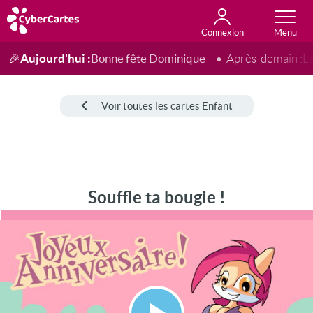
Connexion
Anniversaire
Fête du jour
Amour
Amitié
Merci
Toutes les cartes
Aujourd'hui :
Bonne fête Dominique
🎉
Après-demain :
L
Voir toutes les cartes Enfant
Souffle ta bougie !