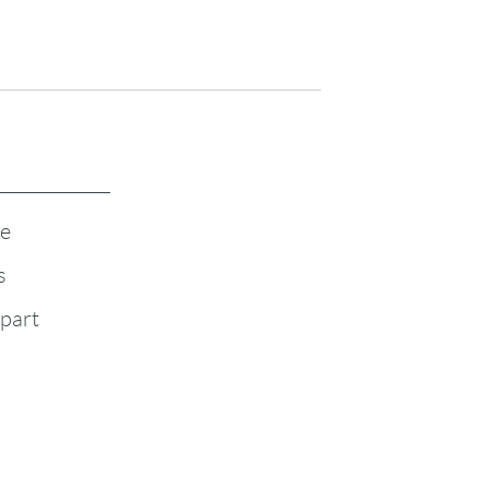
te
s
-part