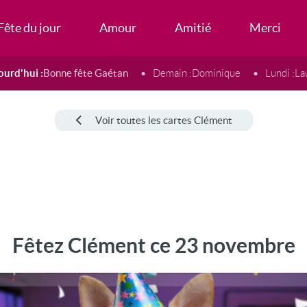
Fête du jour
Amour
Amitié
Merci
ourd'hui :
Bonne fête Gaétan
Demain :
Dominique
Lundi :
La
Voir toutes les cartes Clément
Fêtez Clément ce 23 novembre