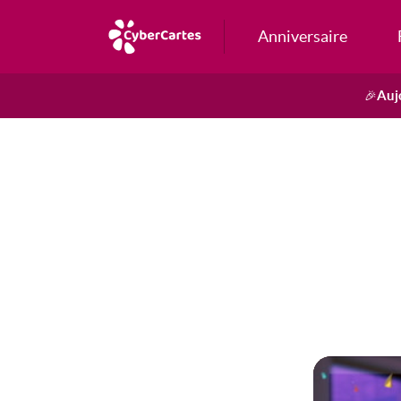
Anniversaire
Auj
🎉