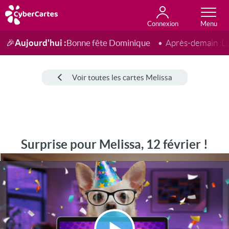
Connexion
Anniversaire
Fête du jour
Amour
Amitié
Merci
Toutes les cartes
Aujourd'hui :
Bonne fête Dominique
🎉
Après-demain :
L
Voir toutes les cartes Melissa
Surprise pour Melissa, 12 février !