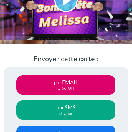
Lire
la
vidéo
Envoyez cette carte :
par EMAIL
GRATUIT
par SMS
et Email