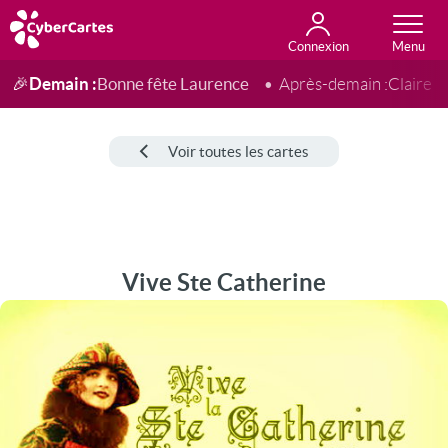
Connexion
Anniversaire
Fête du jour
Amour
Amitié
Merci
Toutes les cartes
Demain :
Bonne fête Laurence
🎉
Après-demain :
Claire
Voir toutes les cartes
Vive Ste Catherine