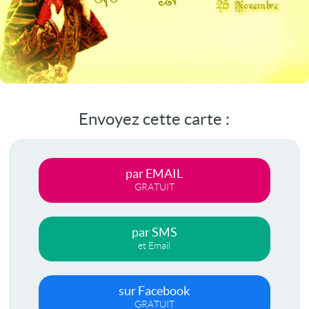
Envoyez cette carte :
par EMAIL
GRATUIT
par SMS
et Email
sur Facebook
GRATUIT