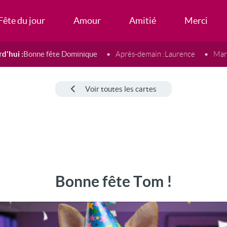
Fête du jour
Amour
Amitié
Merci
d'hui :
Bonne fête Dominique
Après-demain :
Laurence
Mard
Voir toutes les cartes
Bonne fête Tom !