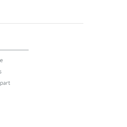
te
s
-part