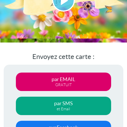
Lire
la
vidéo
Envoyez cette carte :
par EMAIL
GRATUIT
par SMS
et Email