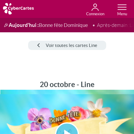
Connexion
Anniversaire
Fête du jour
Amour
Amitié
Merci
Toutes les cartes
Aujourd'hui :
Bonne fête Dominique
🎉
Après-demain :
L
Voir toutes les cartes Line
20 octobre - Line