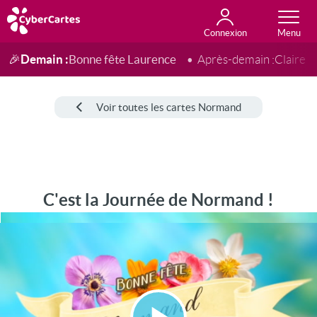
Connexion
Anniversaire
Fête du jour
Amour
Amitié
Merci
Toutes les cartes
Demain :
Bonne fête Laurence
🎉
Après-demain :
Claire
Voir toutes les cartes Normand
C'est la Journée de Normand !