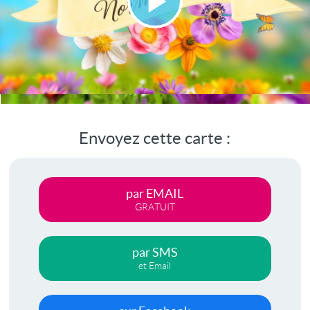
Lire
la
vidéo
Envoyez cette carte :
par EMAIL
GRATUIT
par SMS
et Email