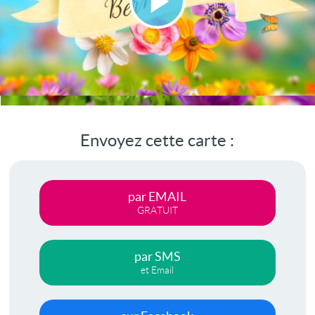
Lire
la
vidéo
Envoyez cette carte :
par EMAIL
GRATUIT
par SMS
et Email