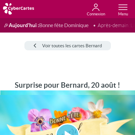
Connexion
Anniversaire
Fête du jour
Amour
Amitié
Merci
Toutes les cartes
Aujourd'hui :
Bonne fête Dominique
🎉
Après-demain :
L
Voir toutes les cartes Bernard
Surprise pour Bernard, 20 août !