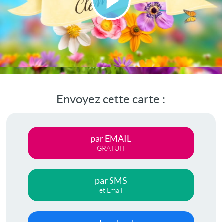
Lire
la
vidéo
Envoyez cette carte :
par EMAIL
GRATUIT
par SMS
et Email