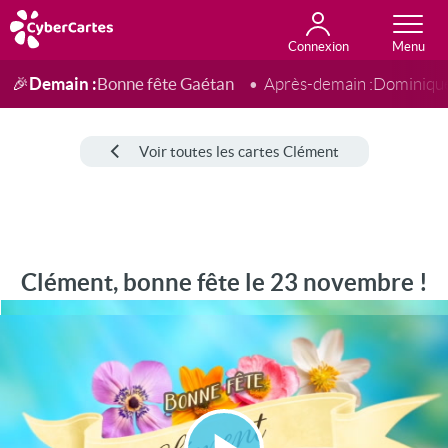
Connexion
Anniversaire
Fête du jour
Amour
Amitié
Merci
Toutes les cartes
Demain :
Bonne fête Gaétan
🎉
Après-demain :
Dominiqu
Voir toutes les cartes Clément
Clément, bonne fête le 23 novembre !