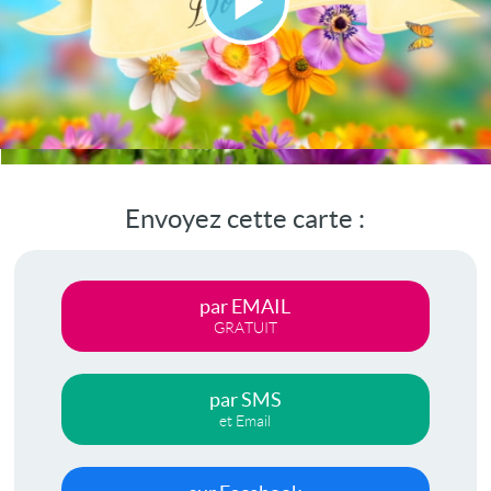
Lire
la
vidéo
Envoyez cette carte :
par EMAIL
GRATUIT
par SMS
et Email