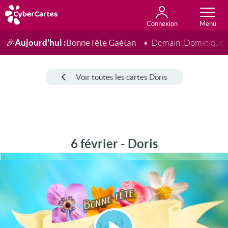
Connexion
Anniversaire
Fête du jour
Amour
Amitié
Merci
Toutes les cartes
Aujourd'hui :
Bonne fête Gaétan
🎉
Demain :
Dominique
Voir toutes les cartes Doris
6 février - Doris