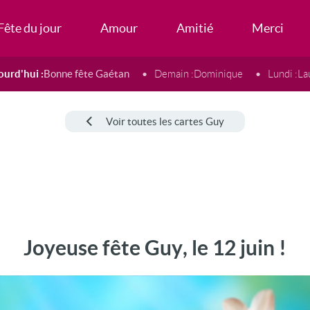
Fête du jour
Amour
Amitié
Merci
ourd'hui :
Bonne fête Gaétan
Demain :
Dominique
Lundi :
La
Voir toutes les cartes Guy
Joyeuse fête Guy, le 12 juin !