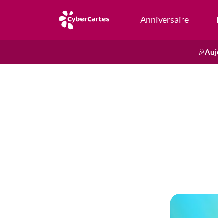
Anniversaire
Auj
🎉