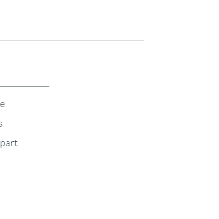
te
s
-part