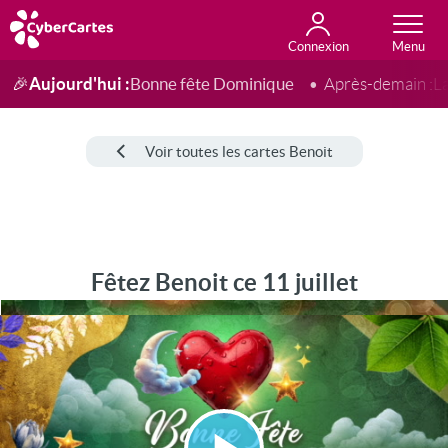
Connexion
Anniversaire
Fête du jour
Amour
Amitié
Merci
Toutes les cartes
Aujourd'hui :
Bonne fête Dominique
🎉
Après-demain :
L
Voir toutes les cartes Benoit
Fêtez Benoit ce 11 juillet