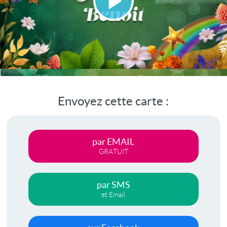
Lire
la
vidéo
Envoyez cette carte :
par EMAIL
GRATUIT
par SMS
et Email