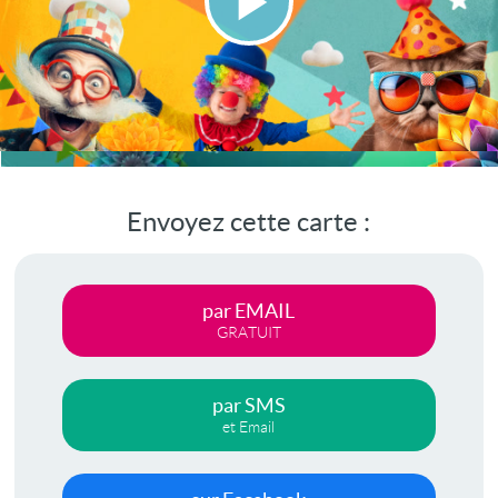
Lire
la
vidéo
Envoyez cette carte :
par EMAIL
GRATUIT
par SMS
et Email