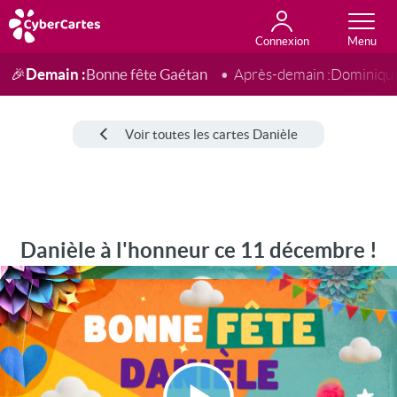
Connexion
Anniversaire
Fête du jour
Amour
Amitié
Merci
Toutes les cartes
Demain :
Bonne fête Gaétan
🎉
Après-demain :
Dominiqu
Voir toutes les cartes Danièle
Danièle à l'honneur ce 11 décembre !