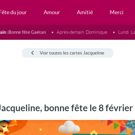
Fête du jour
Amour
Amitié
Merci
in :
Bonne fête Gaétan
Après-demain :
Dominique
Lundi :
L
Voir toutes les cartes Jacqueline
Jacqueline, bonne fête le 8 février 