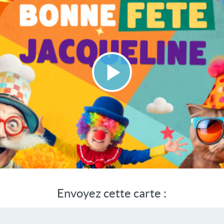
Lire
la
vidéo
Envoyez cette carte :