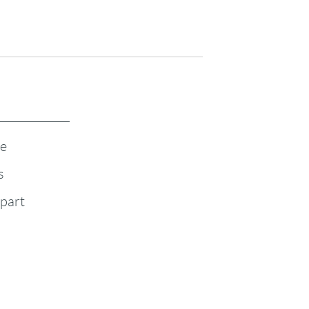
te
s
-part