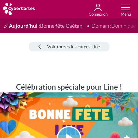
Connexion
Anniversaire
Fête du jour
Amour
Amitié
Merci
Toutes les cartes
Aujourd'hui :
Bonne fête Gaétan
🎉
Demain :
Dominique
Voir toutes les cartes Line
Célébration spéciale pour Line !