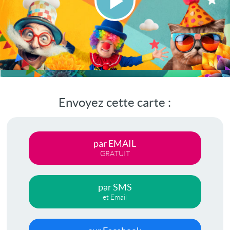
Lire
la
vidéo
Envoyez cette carte :
par EMAIL
GRATUIT
par SMS
et Email