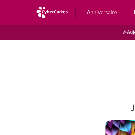
Anniversaire
Auj
🎉
J