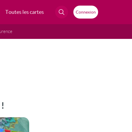
Toutes les cartes
Connexion
urence
 !