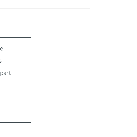
te
s
-part