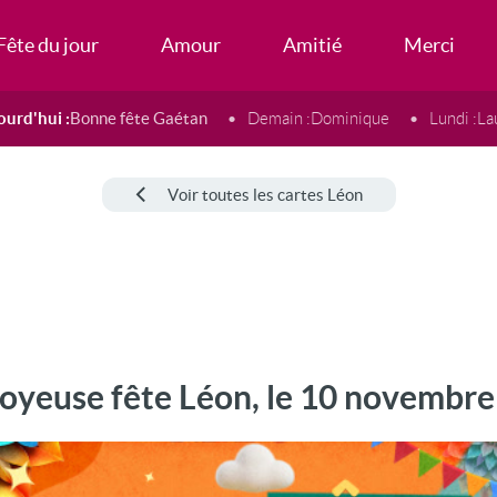
Fête du jour
Amour
Amitié
Merci
ourd'hui :
Bonne fête Gaétan
Demain :
Dominique
Lundi :
La
Voir toutes les cartes Léon
oyeuse fête Léon, le 10 novembre