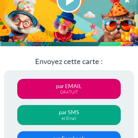
Lire
la
vidéo
Envoyez cette carte :
par EMAIL
GRATUIT
par SMS
et Email