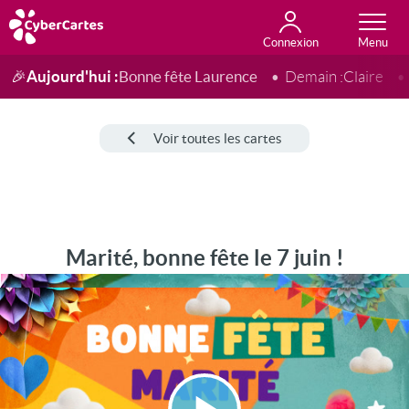
Connexion
Anniversaire
Fête du jour
Amour
Amitié
Merci
Toutes les cartes
Aujourd'hui :
Bonne fête Laurence
🎉
Demain :
Claire
Voir toutes les cartes
Marité, bonne fête le 7 juin !