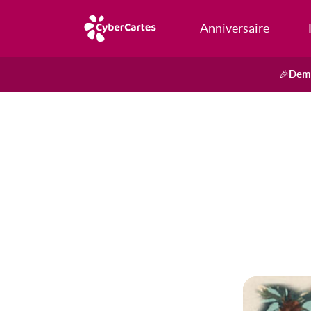
Anniversaire
Dema
🎉