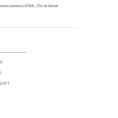
ces saveurs d'été... On se laisse
te
s
-part