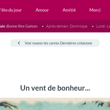
Fête du jour
Amour
Amitié
Merci
in :
Bonne fête Gaétan
Après-demain :
Dominique
Lundi :
L
Voir toutes les cartes Dernières créations
Un vent de bonheur...