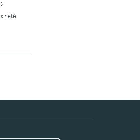
ps
s : été