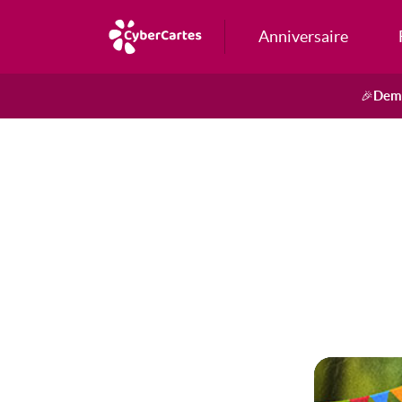
Anniversaire
Dema
🎉