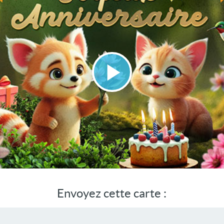
Lire
la
vidéo
Envoyez cette carte :