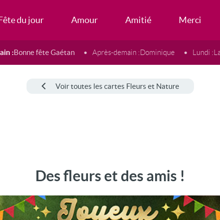
Fête du jour
Amour
Amitié
Merci
in :
Bonne fête Gaétan
Après-demain :
Dominique
Lundi :
L
Voir toutes les cartes Fleurs et Nature
Des fleurs et des amis !