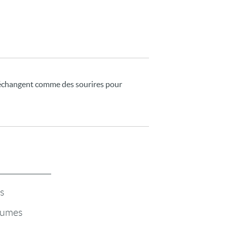
s'échangent comme des sourires pour
rs
égumes