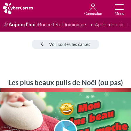
Connexion
Anniversaire
Fête du jour
Amour
Amitié
Merci
Toutes les cartes
Aujourd'hui :
Bonne fête Dominique
🎉
Après-demain :
L
Voir toutes les cartes
Les plus beaux pulls de Noël (ou pas)