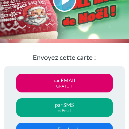
Lire
la
vidéo
Envoyez cette carte :
par EMAIL
GRATUIT
par SMS
et Email