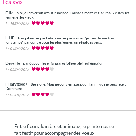
Les avis
Eille
Moi je l'enverrais a tout le monde. Tousse aiment les ti animaux cutes, les
jeunes et les vieux.
Le 16/04/2026
LILIE
Très jolie mais pas faite pour les personnes "jeunes depuis très
longtemps" par contre pour les plus jeunes: un régal des yeux.
Le 04/04/2026
Derville
plutôt pour les enfants très jolie et pleine d'émotion
Le 03/04/2026
Hilarygood7
Bien jolie. Mais ne convient pas pour l'annif que je veux fêter.
Dommage !
Le 02/04/2026
Entre fleurs, lumière et animaux, le printemps se
fait festif pour accompagner des voeux