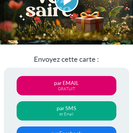
Lire
la
vidéo
Envoyez cette carte :
par EMAIL
GRATUIT
par SMS
et Email