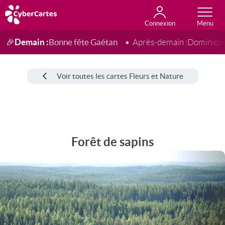
Connexion
Anniversaire
Fête du jour
Amour
Amitié
Merci
Toutes les cartes
Demain :
Bonne fête Gaétan
🎉
Après-demain :
Dominiqu
Voir toutes les cartes Fleurs et Nature
Forêt de sapins