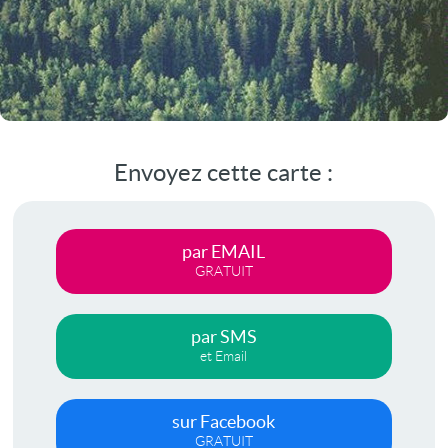
Envoyez cette carte :
par EMAIL
GRATUIT
par SMS
et Email
sur Facebook
GRATUIT