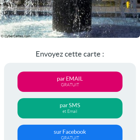
Envoyez cette carte :
par EMAIL
GRATUIT
par SMS
et Email
sur Facebook
GRATUIT