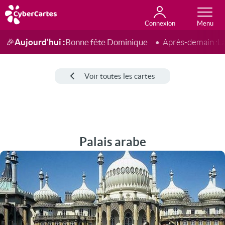
Connexion
Anniversaire
Fête du jour
Amour
Amitié
Merci
Toutes les cartes
Aujourd'hui :
Bonne fête Dominique
🎉
Après-demain :
L
Voir toutes les cartes
Palais arabe