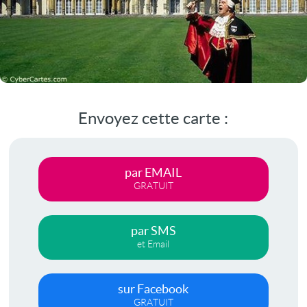
Envoyez cette carte :
par EMAIL
GRATUIT
par SMS
et Email
sur Facebook
GRATUIT