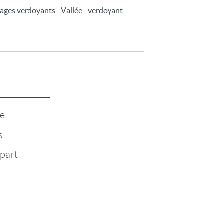
sages verdoyants - Vallée - verdoyant -
te
s
-part