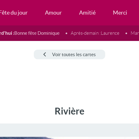
Fête du jour
Amour
Amitié
Merci
d'hui :
Bonne fête Dominique
Après-demain :
Laurence
Mard
Voir toutes les cartes
Rivière