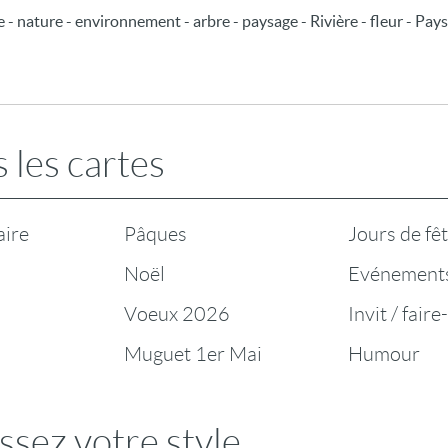
- nature - environnement - arbre - paysage - Rivière - fleur - Pay
 les cartes
aire
Pâques
Jours de fê
Noël
Evénement
Voeux 2026
Invit / faire
Muguet 1er Mai
Humour
ssez votre style