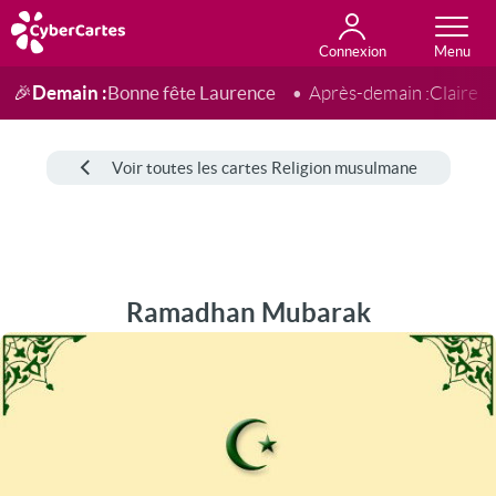
Connexion
Anniversaire
Fête du jour
Amour
Amitié
Merci
Toutes les cartes
Demain :
Bonne fête Laurence
🎉
Après-demain :
Claire
Voir toutes les cartes Religion musulmane
Ramadhan Mubarak