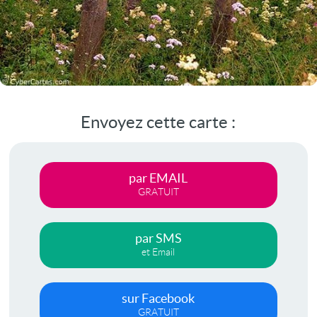
Envoyez cette carte :
par EMAIL
GRATUIT
par SMS
et Email
sur Facebook
GRATUIT