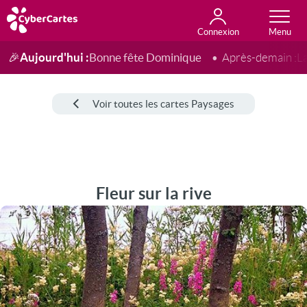
Connexion
Anniversaire
Fête du jour
Amour
Amitié
Merci
Toutes les cartes
Aujourd'hui :
Bonne fête Dominique
🎉
Après-demain :
L
Voir toutes les cartes Paysages
Fleur sur la rive