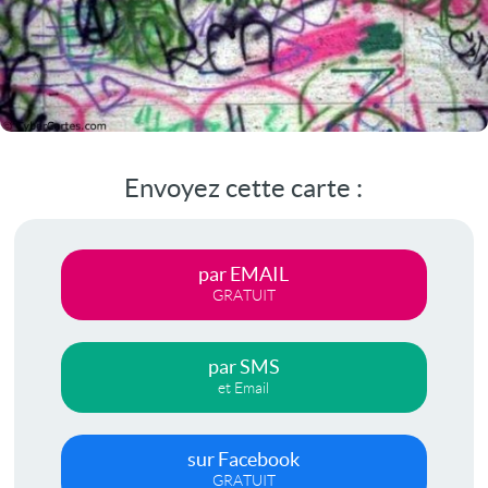
Envoyez cette carte :
par EMAIL
GRATUIT
par SMS
et Email
sur Facebook
GRATUIT