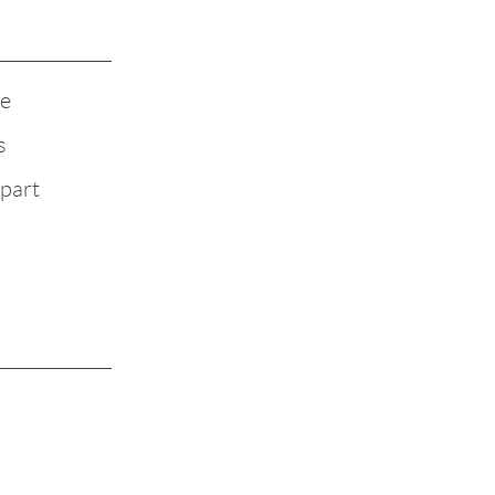
te
s
-part