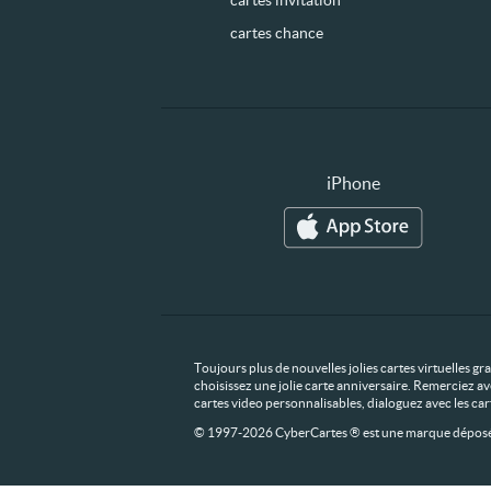
cartes invitation
cartes chance
iPhone
Toujours plus de nouvelles jolies cartes virtuelles g
choisissez une jolie carte anniversaire. Remerciez av
cartes video personnalisables, dialoguez avec les ca
© 1997-2026 CyberCartes ® est une marque déposée,