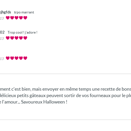
jhgfds
trpo marrant
013
302
Trop cool ! j'adore !
013
013
ment c'est bien, mais envoyer en même temps une recette de bons 
licieux petits gâteaux peuvent sortir de vos fourneaux pour le plu
e l'amour... Savoureux Halloween !