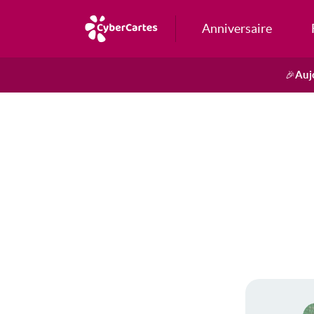
Anniversaire
Auj
🎉