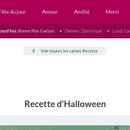
Fête du jour
Amour
Amitié
Merci
ourd'hui :
Bonne fête Gaétan
Demain :
Dominique
Lundi :
La
Voir toutes les cartes Recette
Recette d'Halloween