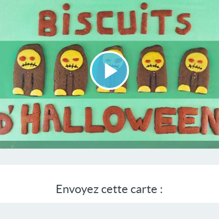
Lire
la
vidéo
Envoyez cette carte :