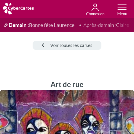
Connexion
Anniversaire
Fête du jour
Amour
Amitié
Merci
Toutes les cartes
Demain :
Bonne fête Laurence
🎉
Après-demain :
Claire
Voir toutes les cartes
Art de rue