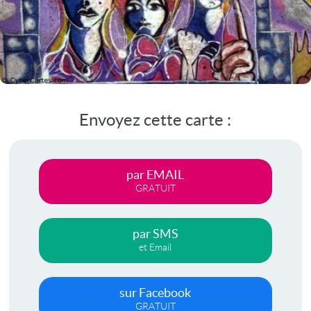
Envoyez cette carte :
par EMAIL
GRATUIT
par SMS
et Email
sur Facebook
GRATUIT