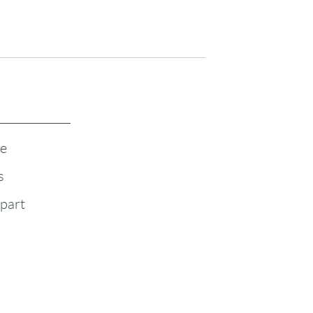
te
s
-part