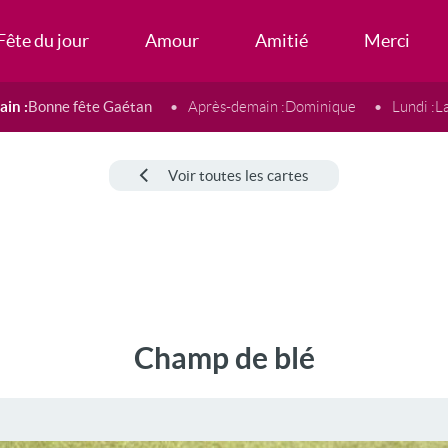
Fête du jour
Amour
Amitié
Merci
in :
Bonne fête Gaétan
Après-demain :
Dominique
Lundi :
L
Voir toutes les cartes
Champ de blé