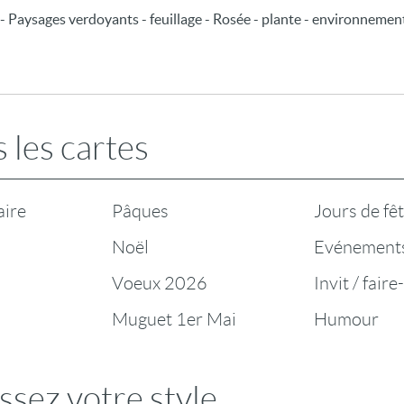
- Paysages verdoyants - feuillage - Rosée - plante - environnement -
 les cartes
aire
Pâques
Jours de fê
Noël
Evénement
Voeux 2026
Invit / faire
Muguet 1er Mai
Humour
ssez votre style