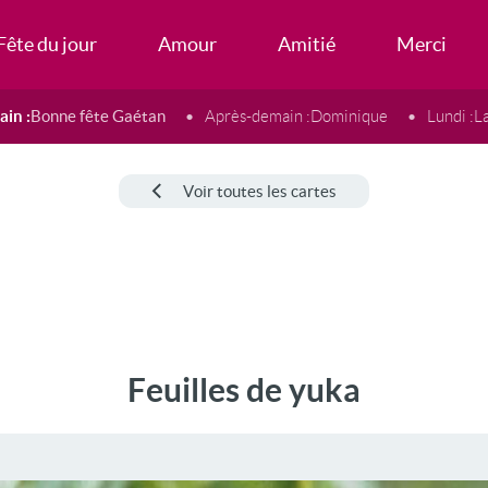
Fête du jour
Amour
Amitié
Merci
in :
Bonne fête Gaétan
Après-demain :
Dominique
Lundi :
L
Voir toutes les cartes
Feuilles de yuka