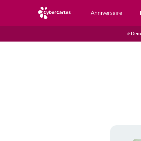
Anniversaire
Dema
🎉