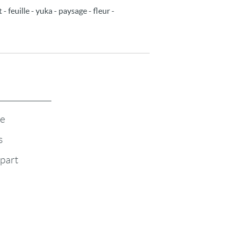
 feuille - yuka - paysage - fleur -
te
s
-part