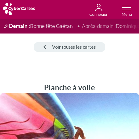
Connexion
Anniversaire
Fête du jour
Amour
Amitié
Merci
Toutes les cartes
Demain :
Bonne fête Gaétan
🎉
Après-demain :
Dominiqu
Voir toutes les cartes
Planche à voile